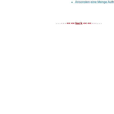
Ansonsten eine Menge Auftri
· · ·
· · · << << back << << · · ·
· · ·