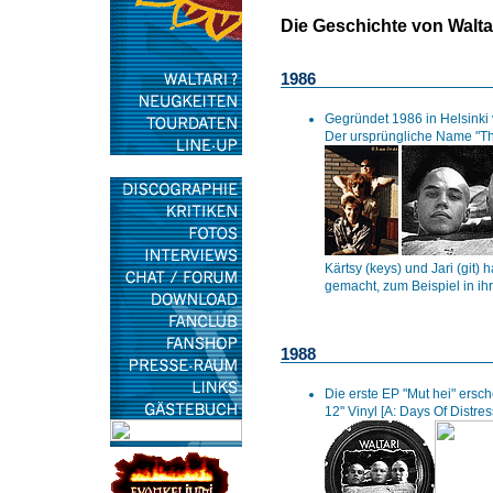
Die Geschichte von Walta
1986
Gegründet 1986 in Helsinki v
Der ursprüngliche Name "The
Kärtsy (keys) und Jari (git
gemacht, zum Beispiel in ih
1988
Die erste EP "Mut hei" ersch
12" Vinyl [A: Days Of Distres