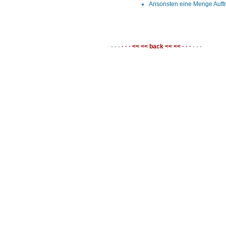
Ansonsten eine Menge Auftri
· · ·
· · · << << back << << · · ·
· · ·