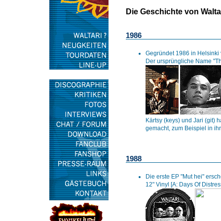
Die Geschichte von Walta
1986
Gegründet 1986 in Helsinki v
Der ursprüngliche Name "The
Kärtsy (keys) und Jari (git
gemacht, zum Beispiel in ih
1988
Die erste EP "Mut hei" ersch
12" Vinyl [A: Days Of Distres