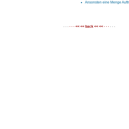
Ansonsten eine Menge Auftri
· · ·
· · · << << back << << · · ·
· · ·