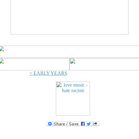
< EARLY YEARS